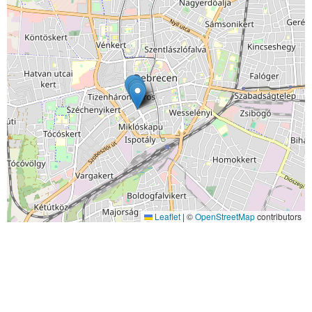
Leaflet
|
©
OpenStreetMap
contributors