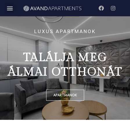
LUXUS APARTMANOK
TALÁLJA MEG
ÁLMAI OTTHONÁT
APARTMANOK