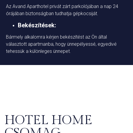
Az Avand Aparthotel privát zárt parkolójában a nap 24
órájában biztonságban tudhatja gépkocsiját.
Bekészítések:
Bármely alkalomra kérjen bekészítést az Ön által
választott apartmanba, hogy ünnepélyessé, egyedivé
tehessük a különleges ünnepet.
HOTEL HOME